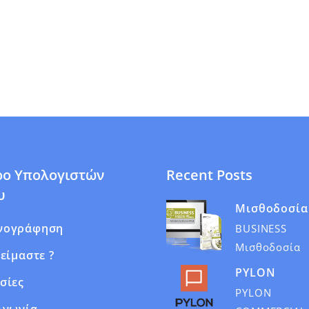
ρο Υπολογιστών
Recent Posts
υ
Μισθοδοσία
νογράφηση
BUSINESS
Μισθοδοσία
 είμαστε ?
PYLON
σίες
PYLON