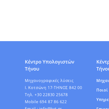
Κέντρο Υπολογιστών
Κέντ
Τήνου
Τήνο
Μηχανογραφικές λύσεις
Μηχα
Ι. Κοτσώνη 17-ΤΗΝΟΣ 842 00
Ποιοί
Τηλ. +30 22830 25678
Υπηρε
Mobile 694 87 86 622
Email : info@kyt.gr