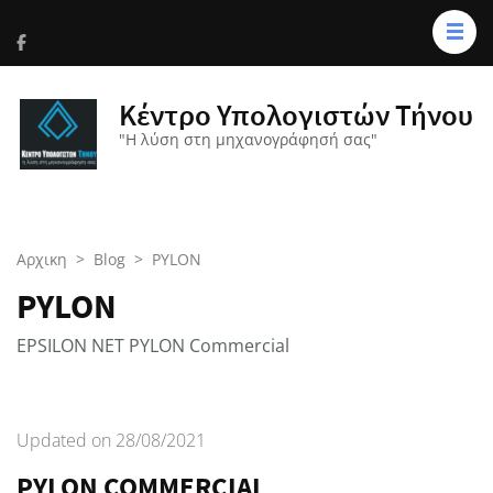
Κέντρο Υπολογιστών Τήνου
"Η λύση στη μηχανογράφησή σας"
Αρχικη
>
Blog
>
PYLON
PYLON
EPSILON NET PYLON Commercial
Updated on
28/08/2021
PYLON COMMERCIAL