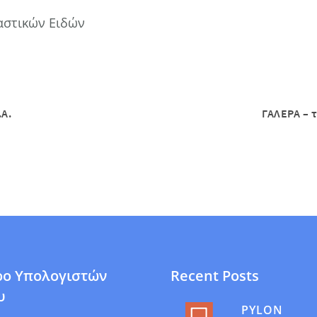
αστικών Ειδών
.A.
ΓΑΛΕΡΑ – 
ρο Υπολογιστών
Recent Posts
υ
PYLON