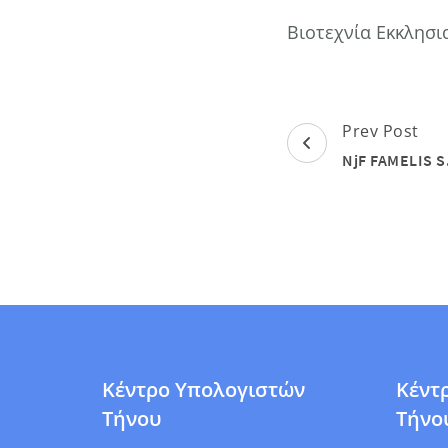
Βιοτεχνία Εκκλησι
Post
Prev Post
Navigation
NjF FAMELIS S
Κέντρο Υπολογιστών
Κέντ
Τήνου
Τήνο